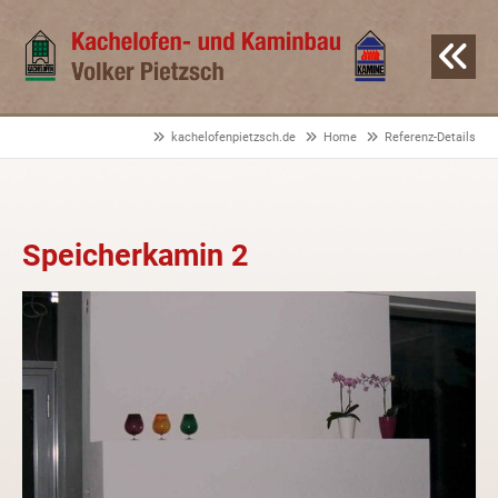
kachelofenpietzsch.de
Home
Referenz-Details
Speicherkamin 2